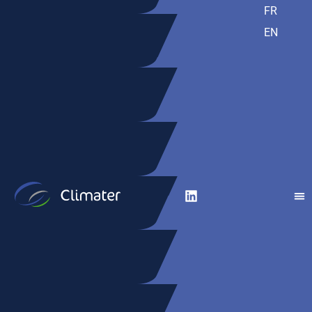
FR
EN