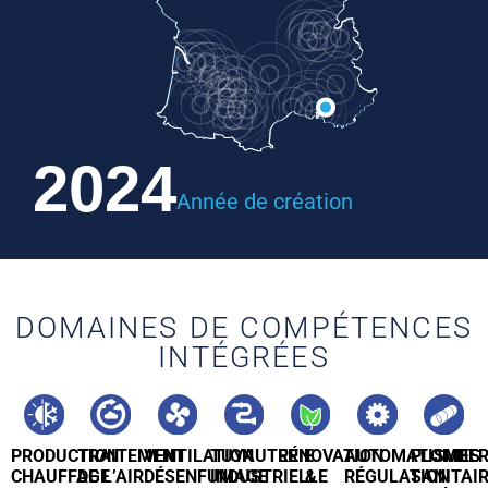
2024
Année de création
DOMAINES DE COMPÉTENCES
INTÉGRÉES
PRODUCTION
TRAITEMENT
VENTILATION
TUYAUTERIE
RÉNOVATION
AUTOMATISMES
PLOMBER
CHAUFFAGE
DE L’AIR
DÉSENFUMAGE
INDUSTRIELLE
&
RÉGULATION
SANITAI